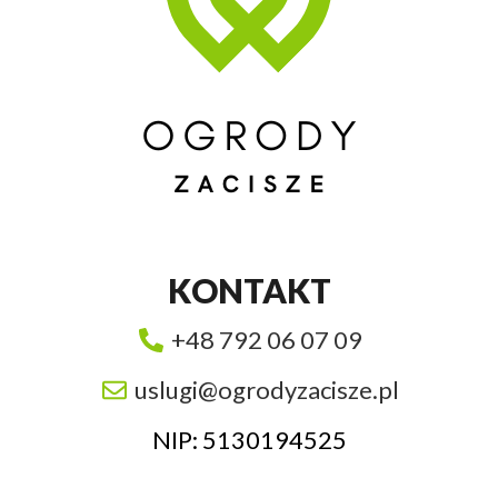
KONTAKT
+48 792 06 07 09
uslugi@ogrodyzacisze.pl
NIP: 5130194525