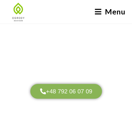
Menu
Usługi ogrodnicze -
zakładanie
ogrodów
Chrzanów
+48 792 06 07 09