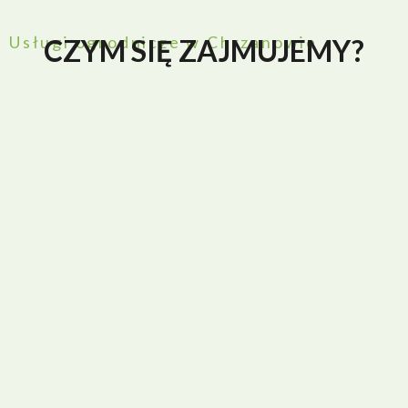
Usługi ogrodnicze w Chrzanowie
CZYM SIĘ ZAJMUJEMY?