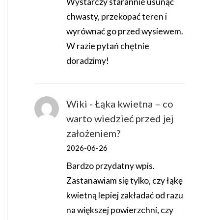
Wystarczy starannie usunąć
chwasty, przekopać teren i
wyrównać go przed wysiewem.
W razie pytań chętnie
doradzimy!
Wiki
-
Łąka kwietna – co
warto wiedzieć przed jej
założeniem?
2026-06-26
Bardzo przydatny wpis.
Zastanawiam się tylko, czy łąkę
kwietną lepiej zakładać od razu
na większej powierzchni, czy