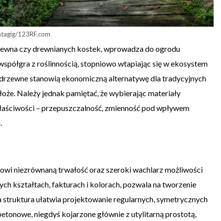
ntagig/123RF.com
rewna czy drewnianych kostek, wprowadza do ogrodu
e współgra z roślinnością, stopniowo wtapiając się w ekosystem
 drzewne stanowią ekonomiczną alternatywę dla tradycyjnych
oże. Należy jednak pamiętać, że wybierając materiały
 właściwości – przepuszczalność, zmienność pod wpływem
.
owi niezrównaną trwałość oraz szeroki wachlarz możliwości
ch kształtach, fakturach i kolorach, pozwala na tworzenie
struktura ułatwia projektowanie regularnych, symetrycznych
betonowe, niegdyś kojarzone głównie z utylitarną prostotą,