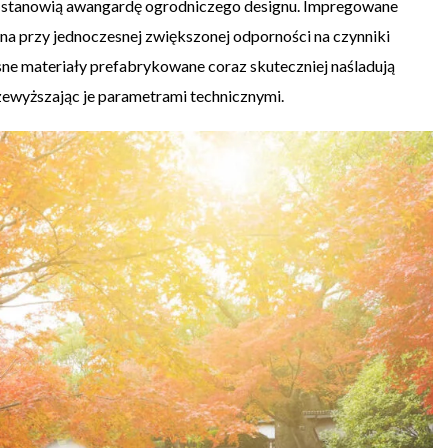
stanowią awangardę ogrodniczego designu. Impregowane
a przy jednoczesnej zwiększonej odporności na czynniki
sne materiały prefabrykowane coraz skuteczniej naśladują
zewyższając je parametrami technicznymi.