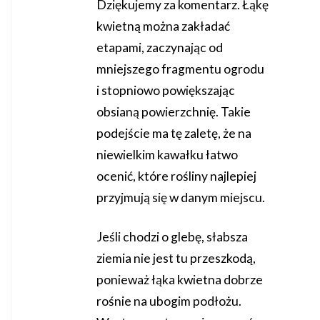
Dziękujemy za komentarz. Łąkę
kwietną można zakładać
etapami, zaczynając od
mniejszego fragmentu ogrodu
i stopniowo powiększając
obsianą powierzchnię. Takie
podejście ma tę zaletę, że na
niewielkim kawałku łatwo
ocenić, które rośliny najlepiej
przyjmują się w danym miejscu.
Jeśli chodzi o glebę, słabsza
ziemia nie jest tu przeszkodą,
ponieważ łąka kwietna dobrze
rośnie na ubogim podłożu.