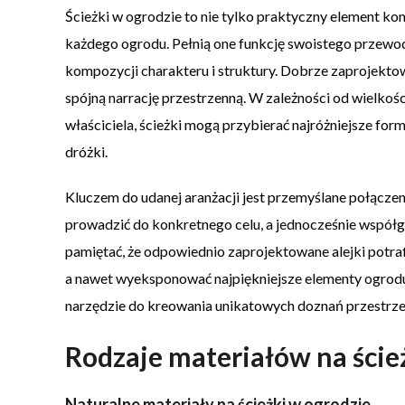
Ścieżki w ogrodzie to nie tylko praktyczny element ko
każdego ogrodu. Pełnią one funkcję swoistego przewodn
kompozycji charakteru i struktury. Dobrze zaprojektow
spójną narrację przestrzenną. W zależności od wielkoś
właściciela, ścieżki mogą przybierać najróżniejsze for
dróżki.
Kluczem do udanej aranżacji jest przemyślane połącze
prowadzić do konkretnego celu, a jednocześnie współgr
pamiętać, że odpowiednio zaprojektowane alejki potraf
a nawet wyeksponować najpiękniejsze elementy ogrodu
narzędzie do kreowania unikatowych doznań przestrze
Rodzaje materiałów na ście
Naturalne materiały na ścieżki w ogrodzie