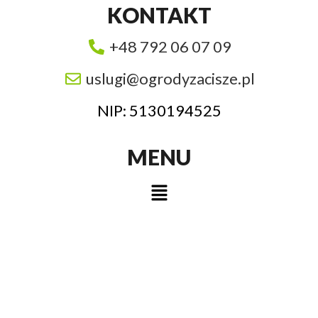
KONTAKT
+48 792 06 07 09
uslugi@ogrodyzacisze.pl
NIP: 5130194525
MENU